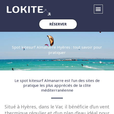
Aller
au
contenu
RÉSERVER
Spot kitesurf Almanarre Hyères : tout savoir pour
pratiquer
Le spot kitesurf Almanarre est l'un des sites de
pratique les plus appréciés de la côte
méditerranéenne
Situé à Hyères, dans le Var, il bénéficie d’un vent
thermique régulier et d’un plan d’eau idéal pour