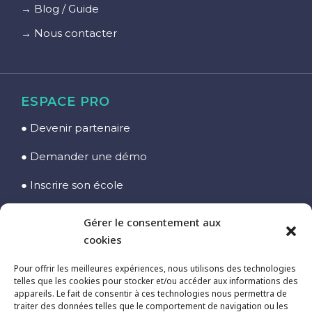
→ Blog / Guide
→ Nous contacter
ESPACE PRO
● Devenir partenaire
● Demander une démo
● Inscrire son école
● Accès Espace Pro
Gérer le consentement aux
cookies
Pour offrir les meilleures expériences, nous utilisons des technologies
KITESURF, SURF & WING
telles que les cookies pour stocker et/ou accéder aux informations des
appareils. Le fait de consentir à ces technologies nous permettra de
☞ Découvrir le KiteSurf
traiter des données telles que le comportement de navigation ou les