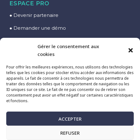
ESPACE PRO
● Devenir partenaire
● Demander une démo
● Inscrire son école
Gérer le consentement aux
● Accès Espace Pro
cookies
Pour offrir les meilleures expériences, nous utilisons des technologies
telles que les cookies pour stocker et/ou accéder aux informations des
appareils. Le fait de consentir à ces technologies nous permettra de
KITESURF, SURF & WING
traiter des données telles que le comportement de navigation ou les
ID uniques sur ce site. Le fait de ne pas consentir ou de retirer son
☞ Découvrir le KiteSurf
consentement peut avoir un effet négatif sur certaines caractéristiques
et fonctions.
☞ Découvrir le Surf
☞ Découvrir le Wingfoil
ACCEPTER
☞ Réserver un cours
REFUSER